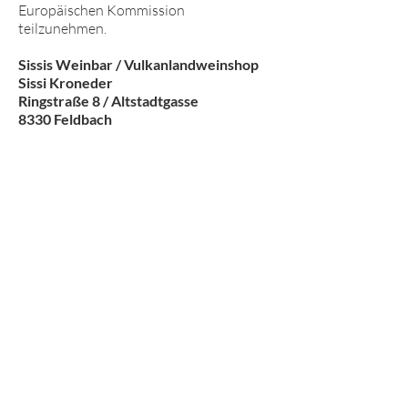
Europäischen Kommission
teilzunehmen.
Sissis Weinbar / Vulkanlandweinshop
Sissi Kroneder
Ringstraße 8 / Altstadtgasse
8330 Feldbach
KONTAKT
info@vulkanlandwein.shop
0676 7389532
Altstadtgasse, Ringstraße 8, 8330
Feldbach
Mi-Fr.: 10:00 - 13:00 und 16:00 - 19:00
Sa: 10:00-13
:00