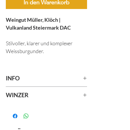
In den Warenkorb
Weingut Müller, Klöch |
Vulkanland Steiermark DAC
Stilvoller, klarer und komplexer
Weissburgunder.
INFO
Jahrgang:
2020
WINZER
alc.:
13,0% vol.
Aromen
: leicht nussig
Stefan Müller - ein Newcomer der
Säure
: frisch
gekommen ist, um zu bleiben. Seit
Ursprung
: Steiermark
zwei Jahren auch ein Mitglied der
Klassifizierung
: Gebietswein DAC